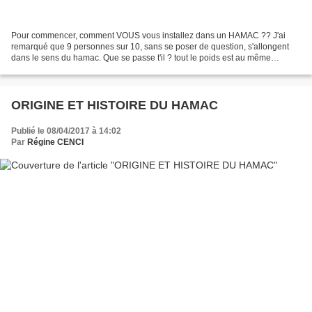
Pour commencer, comment VOUS vous installez dans un HAMAC ?? J'ai
remarqué que 9 personnes sur 10, sans se poser de question, s'allongent
dans le sens du hamac. Que se passe t'il ? tout le poids est au même
endroit, c'est donc: - plus dur - le dos est...
ORIGINE ET HISTOIRE DU HAMAC
Publié le 08/04/2017 à 14:02
Par
Régine CENCI