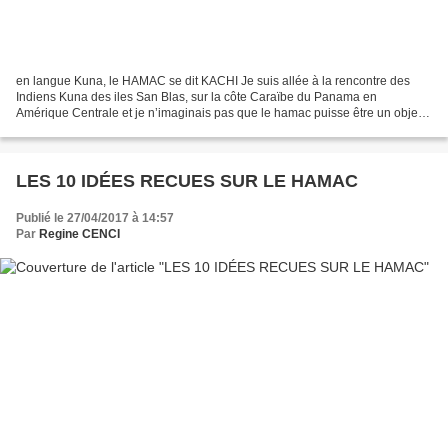
en langue Kuna, le HAMAC se dit KACHI Je suis allée à la rencontre des
Indiens Kuna des iles San Blas, sur la côte Caraïbe du Panama en
Amérique Centrale et je n’imaginais pas que le hamac puisse être un objet
sacré…… Depuis la Capitale, j’ai pris place...
LES 10 IDÉES RECUES SUR LE HAMAC
Publié le 27/04/2017 à 14:57
Par
Regine CENCI