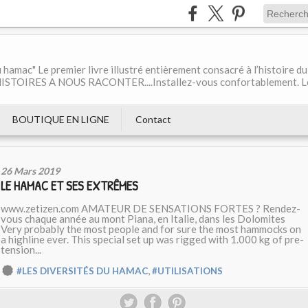
 hamac" Le premier livre illustré entièrement consacré à l’histoire du
ISTOIRES A NOUS RACONTER....Installez-vous confortablement. L
BOUTIQUE EN LIGNE
Contact
26 Mars 2019
LE HAMAC ET SES EXTRÊMES
www.zetizen.com AMATEUR DE SENSATIONS FORTES ? Rendez-
vous chaque année au mont Piana, en Italie, dans les Dolomites
Very probably the most people and for sure the most hammocks on
a highline ever. This special set up was rigged with 1.000 kg of pre-
tension...
,
#LES DIVERSITÉS DU HAMAC
#UTILISATIONS